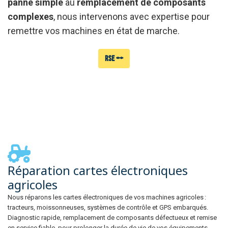
panne simple
au
remplacement de composants
complexes
, nous intervenons avec expertise pour
remettre vos machines en état de marche.
RSE ++
Réparation
cartes
Réparation cartes électroniques
électroniques
agricoles
agricoles
Nous réparons les cartes électroniques de vos machines agricoles :
tracteurs, moissonneuses, systèmes de contrôle et GPS embarqués.
Diagnostic rapide, remplacement de composants défectueux et remise
en service fiable, pour prolonger la durée de vie de vos équipements.